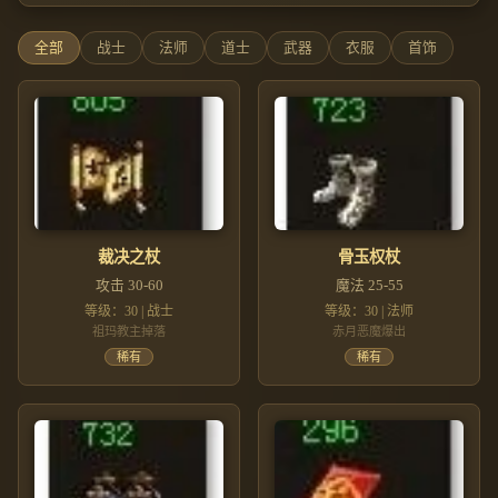
全部
战士
法师
道士
武器
衣服
首饰
裁决之杖
骨玉权杖
攻击 30-60
魔法 25-55
等级：30 | 战士
等级：30 | 法师
祖玛教主掉落
赤月恶魔爆出
稀有
稀有