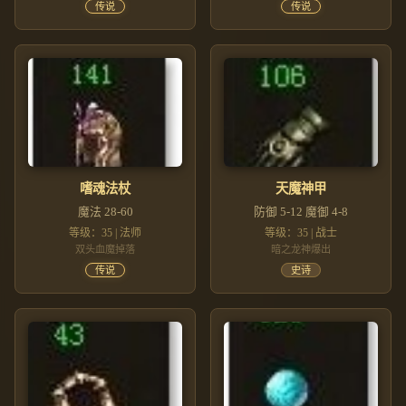
传说
传说
嗜魂法杖
天魔神甲
魔法 28-60
防御 5-12 魔御 4-8
等级：35 | 法师
等级：35 | 战士
双头血魔掉落
暗之龙神爆出
传说
史诗