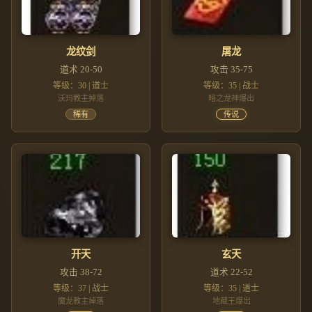
龙纹剑
屠龙
道术 20-50
攻击 35-75
等级：30 | 道士
等级：35 | 战士
沃玛教主掉落
暗之龙神爆出
稀有
传说
开天
玄天
攻击 38-72
道术 22-52
等级：37 | 战士
等级：35 | 道士
魔龙教主掉落
地藏王爆出